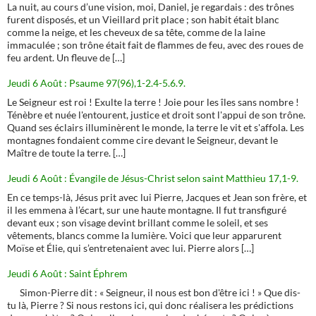
La nuit, au cours d’une vision, moi, Daniel, je regardais : des trônes
furent disposés, et un Vieillard prit place ; son habit était blanc
comme la neige, et les cheveux de sa tête, comme de la laine
immaculée ; son trône était fait de flammes de feu, avec des roues de
feu ardent. Un fleuve de […]
Jeudi 6 Août : Psaume 97(96),1-2.4-5.6.9.
Le Seigneur est roi ! Exulte la terre ! Joie pour les îles sans nombre !
Ténèbre et nuée l'entourent, justice et droit sont l'appui de son trône.
Quand ses éclairs illuminèrent le monde, la terre le vit et s'affola. Les
montagnes fondaient comme cire devant le Seigneur, devant le
Maître de toute la terre. […]
Jeudi 6 Août : Évangile de Jésus-Christ selon saint Matthieu 17,1-9.
En ce temps-là, Jésus prit avec lui Pierre, Jacques et Jean son frère, et
il les emmena à l’écart, sur une haute montagne. Il fut transfiguré
devant eux ; son visage devint brillant comme le soleil, et ses
vêtements, blancs comme la lumière. Voici que leur apparurent
Moïse et Élie, qui s’entretenaient avec lui. Pierre alors […]
Jeudi 6 Août : Saint Éphrem
Simon-Pierre dit : « Seigneur, il nous est bon d'être ici ! » Que dis-
tu là, Pierre ? Si nous restons ici, qui donc réalisera les prédictions