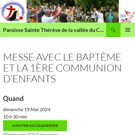
Aller
au
contenu
Recherche
Paroisse Sainte Thérèse de la vallée du Cailly
MENU
PRINCI
MESSE AVEC LE BAPTÊME
ET LA 1ÈRE COMMUNION
D’ENFANTS
Quand
dimanche 19 Mai 2024
10 h 30 min
AJOUTER AU CALENDRIER
Télécharger ICS
Calendrier