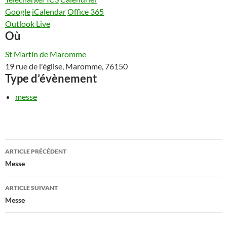
Google
iCalendar
Office 365
Outlook Live
Où
St Martin de Maromme
19 rue de l'église, Maromme, 76150
Type d’évènement
messe
Navigation
ARTICLE PRÉCÉDENT
des
Messe
articles
ARTICLE SUIVANT
Messe