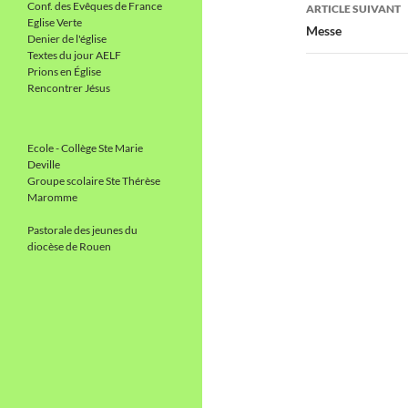
articles
Conf. des Evêques de France
ARTICLE SUIVANT
Eglise Verte
Messe
Denier de l'église
Textes du jour AELF
Prions en Église
Rencontrer Jésus
Ecole - Collège Ste Marie
Deville
Groupe scolaire Ste Thérèse
Maromme
Pastorale des jeunes du
diocèse de Rouen