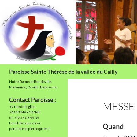
Aller
au
contenu
Recherche
Paroisse Sainte Thérèse de la vallée du Cailly
Notre Dame de Bondeville,
Maromme, Deville, Bapeaume
Contact Paroisse :
MESSE
19 rue de l'église
76150 MAROMME
tél : 09 53 03 44 34
Email de la paroisse :
Quand
par.therese.pierre@free.fr