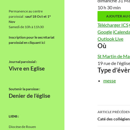
dimanche 31 M
10 h 30 min
Permanence au centre
AJOUTER AU 
paroissial :
sauf 18 Oct et 1°
Nov
Télécharger ICS
Samedi de 10h à 11h30
Google
iCalend
Inscription pour le secrétariat
Outlook Live
paroissial en cliquant ici
Où
St Martin de M
Journal paroissial :
19 rue de l'égl
Vivre en Eglise
Type d’év
messe
Soutenir la paroisse :
Denier de l’église
Navigati
ARTICLE PRÉCÉDE
LIENS :
des
Caté des collégien
Diocèse de Rouen