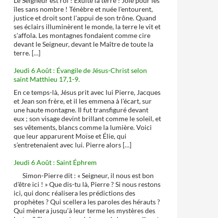
Le Seigneur est roi ! Exulte la terre ! Joie pour les
îles sans nombre ! Ténèbre et nuée l'entourent,
justice et droit sont l'appui de son trône. Quand
ses éclairs illuminèrent le monde, la terre le vit et
s'affola. Les montagnes fondaient comme cire
devant le Seigneur, devant le Maître de toute la
terre. […]
Jeudi 6 Août : Évangile de Jésus-Christ selon
saint Matthieu 17,1-9.
En ce temps-là, Jésus prit avec lui Pierre, Jacques
et Jean son frère, et il les emmena à l’écart, sur
une haute montagne. Il fut transfiguré devant
eux ; son visage devint brillant comme le soleil, et
ses vêtements, blancs comme la lumière. Voici
que leur apparurent Moïse et Élie, qui
s’entretenaient avec lui. Pierre alors […]
Jeudi 6 Août : Saint Éphrem
Simon-Pierre dit : « Seigneur, il nous est bon
d'être ici ! » Que dis-tu là, Pierre ? Si nous restons
ici, qui donc réalisera les prédictions des
prophètes ? Qui scellera les paroles des hérauts ?
Qui mènera jusqu'à leur terme les mystères des