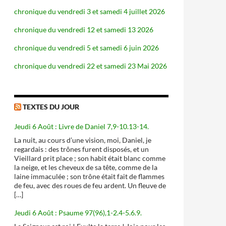
chronique du vendredi 3 et samedi 4 juillet 2026
chronique du vendredi 12 et samedi 13 2026
chronique du vendredi 5 et samedi 6 juin 2026
chronique du vendredi 22 et samedi 23 Mai 2026
TEXTES DU JOUR
Jeudi 6 Août : Livre de Daniel 7,9-10.13-14.
La nuit, au cours d’une vision, moi, Daniel, je
regardais : des trônes furent disposés, et un
Vieillard prit place ; son habit était blanc comme
la neige, et les cheveux de sa tête, comme de la
laine immaculée ; son trône était fait de flammes
de feu, avec des roues de feu ardent. Un fleuve de
[…]
Jeudi 6 Août : Psaume 97(96),1-2.4-5.6.9.