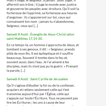
Mais il siège, le Seigneur, à jamais : pour juger, il
affermit son trône ; il juge le monde avec justice
et gouverne les peuples avec droiture. Qu'il soit la
forteresse de l'opprimé, sa forteresse aux heures
d'angoisse : ils s'appuieront sur toi, ceux qui
connaissent ton nom ; jamais tu n'abandonnes,
Seigneur, ceux qui […]
Samedi 8 Août : Évangile de Jésus-Christ selon
saint Matthieu 17,14-20.
En ce temps-là, un homme s’approcha de Jésus, et
tombant à ses genoux, il dit : « Seigneur, prends
pitié de mon fils. Il est épileptique et il souffre
beaucoup. Souvent il tombe dans le feu et,
souvent aussi, dans l’eau. Je l’ai amené à tes
disciples, mais ils n’ont pas pu le guérir. » Prenant
la parole, […]
Samedi 8 Août : Saint Cyrille de Jérusalem
Qu'il s'agisse d'étudier la foi ou de la confesser,
acquiers et retiens seulement celle qui t'est
transmise aujourd'hui par l'Église, celle qui
s'appuie sur toute l'Écriture. Tous ne peuvent pas
lire les Écritures ; les uns à cause de leur