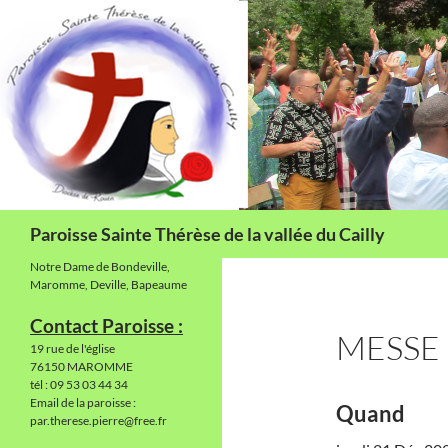
Aller
au
contenu
Recherche
Paroisse Sainte Thérèse de la vallée du Cailly
Notre Dame de Bondeville,
Maromme, Deville, Bapeaume
Contact Paroisse :
MESSE
19 rue de l'église
76150 MAROMME
tél : 09 53 03 44 34
Email de la paroisse :
Quand
par.therese.pierre@free.fr