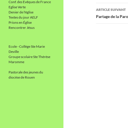
Conf. des Evêques de France
articles
Eglise Verte
ARTICLE SUIVANT
Denier de l'église
Partage de la Paro
Textes du jour AELF
Prions en Église
Rencontrer Jésus
Ecole - Collège Ste Marie
Deville
Groupe scolaire Ste Thérèse
Maromme
Pastorale des jeunes du
diocèse de Rouen