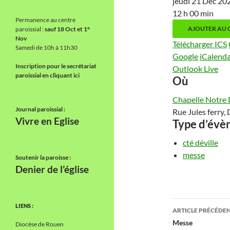
jeudi 21 Déc 2
12 h 00 min
Permanence au centre
AJOUTER AU 
paroissial :
sauf 18 Oct et 1°
Nov
Télécharger ICS
Samedi de 10h à 11h30
Google
iCalend
Inscription pour le secrétariat
Outlook Live
paroissial en cliquant ici
Où
Chapelle Notre 
Journal paroissial :
Rue Jules ferry, 
Vivre en Eglise
Type d’év
cté déville
messe
Soutenir la paroisse :
Denier de l’église
Navigati
LIENS :
ARTICLE PRÉCÉDE
des
Messe
Diocèse de Rouen