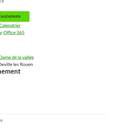
023
CALENDRIER
Calendrier
ar
Office 365
Dame de la vallée
Deville les Rouen
ènement
on
NT