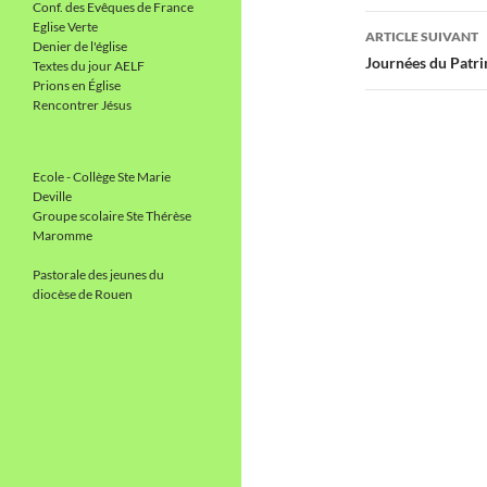
Conf. des Evêques de France
articles
Eglise Verte
ARTICLE SUIVANT
Denier de l'église
Journées du Patrim
Textes du jour AELF
Prions en Église
Rencontrer Jésus
Ecole - Collège Ste Marie
Deville
Groupe scolaire Ste Thérèse
Maromme
Pastorale des jeunes du
diocèse de Rouen