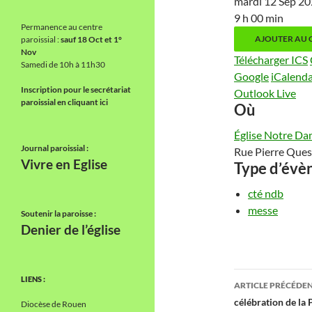
mardi 12 Sep 
9 h 00 min
Permanence au centre
AJOUTER AU 
paroissial :
sauf 18 Oct et 1°
Nov
Télécharger ICS
Samedi de 10h à 11h30
Google
iCalend
Inscription pour le secrétariat
Outlook Live
paroissial en cliquant ici
Où
Église Notre Da
Journal paroissial :
Rue Pierre Ques
Vivre en Eglise
Type d’év
cté ndb
messe
Soutenir la paroisse :
Denier de l’église
Navigati
LIENS :
ARTICLE PRÉCÉDE
des
célébration de la 
Diocèse de Rouen