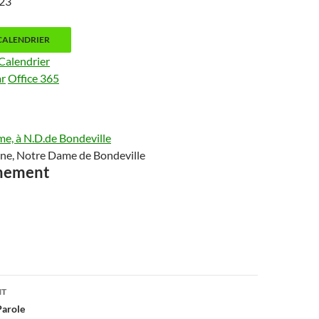
2023
CALENDRIER
Calendrier
ar
Office 365
me, à N.D.de Bondeville
ne, Notre Dame de Bondeville
ènement
on
NT
Parole