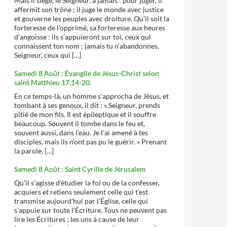
Mais il siège, le Seigneur, à jamais : pour juger, il
affermit son trône ; il juge le monde avec justice
et gouverne les peuples avec droiture. Qu'il soit la
forteresse de l'opprimé, sa forteresse aux heures
d'angoisse : ils s'appuieront sur toi, ceux qui
connaissent ton nom ; jamais tu n'abandonnes,
Seigneur, ceux qui […]
Samedi 8 Août : Évangile de Jésus-Christ selon
saint Matthieu 17,14-20.
En ce temps-là, un homme s’approcha de Jésus, et
tombant à ses genoux, il dit : « Seigneur, prends
pitié de mon fils. Il est épileptique et il souffre
beaucoup. Souvent il tombe dans le feu et,
souvent aussi, dans l’eau. Je l’ai amené à tes
disciples, mais ils n’ont pas pu le guérir. » Prenant
la parole, […]
Samedi 8 Août : Saint Cyrille de Jérusalem
Qu'il s'agisse d'étudier la foi ou de la confesser,
acquiers et retiens seulement celle qui t'est
transmise aujourd'hui par l'Église, celle qui
s'appuie sur toute l'Écriture. Tous ne peuvent pas
lire les Écritures ; les uns à cause de leur