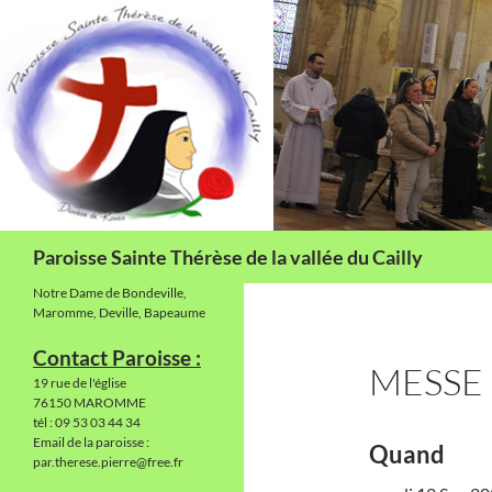
Aller
au
contenu
Recherche
Paroisse Sainte Thérèse de la vallée du Cailly
Notre Dame de Bondeville,
Maromme, Deville, Bapeaume
Contact Paroisse :
MESSE
19 rue de l'église
76150 MAROMME
tél : 09 53 03 44 34
Email de la paroisse :
Quand
par.therese.pierre@free.fr