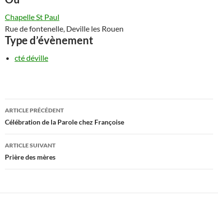
Chapelle St Paul
Rue de fontenelle, Deville les Rouen
Type d’évènement
cté déville
Navigation
ARTICLE PRÉCÉDENT
des
Célébration de la Parole chez Françoise
articles
ARTICLE SUIVANT
Prière des mères