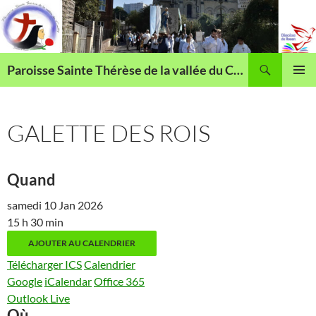
Aller
au
contenu
Recherche
Paroisse Sainte Thérèse de la vallée du Cailly
MENU
PRINCI
GALETTE DES ROIS
Quand
samedi 10 Jan 2026
15 h 30 min
AJOUTER AU CALENDRIER
Télécharger ICS
Calendrier
Google
iCalendar
Office 365
Outlook Live
Où