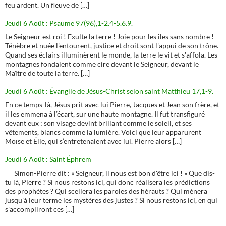
feu ardent. Un fleuve de […]
Jeudi 6 Août : Psaume 97(96),1-2.4-5.6.9.
Le Seigneur est roi ! Exulte la terre ! Joie pour les îles sans nombre !
Ténèbre et nuée l'entourent, justice et droit sont l'appui de son trône.
Quand ses éclairs illuminèrent le monde, la terre le vit et s'affola. Les
montagnes fondaient comme cire devant le Seigneur, devant le
Maître de toute la terre. […]
Jeudi 6 Août : Évangile de Jésus-Christ selon saint Matthieu 17,1-9.
En ce temps-là, Jésus prit avec lui Pierre, Jacques et Jean son frère, et
il les emmena à l’écart, sur une haute montagne. Il fut transfiguré
devant eux ; son visage devint brillant comme le soleil, et ses
vêtements, blancs comme la lumière. Voici que leur apparurent
Moïse et Élie, qui s’entretenaient avec lui. Pierre alors […]
Jeudi 6 Août : Saint Éphrem
Simon-Pierre dit : « Seigneur, il nous est bon d'être ici ! » Que dis-
tu là, Pierre ? Si nous restons ici, qui donc réalisera les prédictions
des prophètes ? Qui scellera les paroles des hérauts ? Qui mènera
jusqu'à leur terme les mystères des justes ? Si nous restons ici, en qui
s'accompliront ces […]