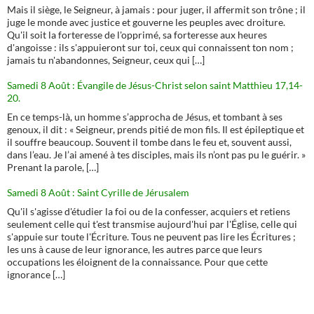
Mais il siège, le Seigneur, à jamais : pour juger, il affermit son trône ; il
juge le monde avec justice et gouverne les peuples avec droiture.
Qu'il soit la forteresse de l'opprimé, sa forteresse aux heures
d'angoisse : ils s'appuieront sur toi, ceux qui connaissent ton nom ;
jamais tu n'abandonnes, Seigneur, ceux qui […]
Samedi 8 Août : Évangile de Jésus-Christ selon saint Matthieu 17,14-
20.
En ce temps-là, un homme s’approcha de Jésus, et tombant à ses
genoux, il dit : « Seigneur, prends pitié de mon fils. Il est épileptique et
il souffre beaucoup. Souvent il tombe dans le feu et, souvent aussi,
dans l’eau. Je l’ai amené à tes disciples, mais ils n’ont pas pu le guérir. »
Prenant la parole, […]
Samedi 8 Août : Saint Cyrille de Jérusalem
Qu'il s'agisse d'étudier la foi ou de la confesser, acquiers et retiens
seulement celle qui t'est transmise aujourd'hui par l'Église, celle qui
s'appuie sur toute l'Écriture. Tous ne peuvent pas lire les Écritures ;
les uns à cause de leur ignorance, les autres parce que leurs
occupations les éloignent de la connaissance. Pour que cette
ignorance […]