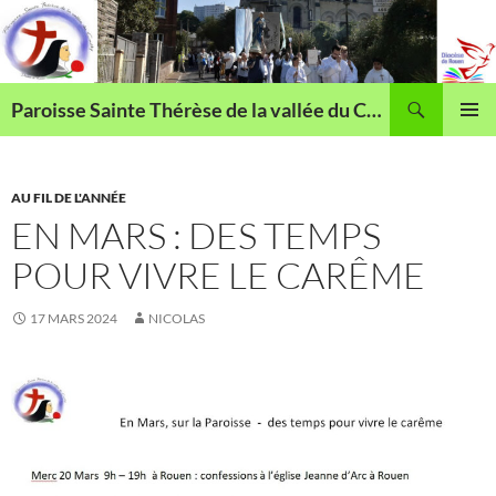
Aller
au
contenu
Recherche
Paroisse Sainte Thérèse de la vallée du Cailly
MENU
PRINCI
AU FIL DE L'ANNÉE
EN MARS : DES TEMPS
POUR VIVRE LE CARÊME
17 MARS 2024
NICOLAS