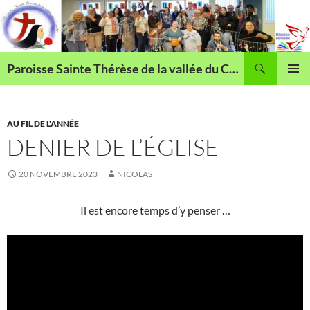
Aller
au
contenu
Recherche
Paroisse Sainte Thérèse de la vallée du Cailly
MENU
PRINCI
AU FIL DE L'ANNÉE
DENIER DE L’ÉGLISE
20 NOVEMBRE 2023
NICOLAS
Il est encore temps d’y penser …