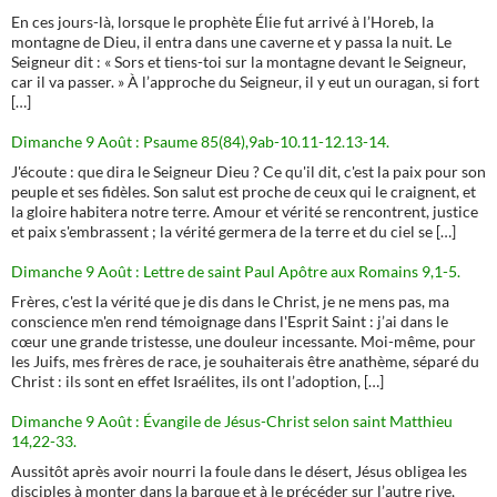
En ces jours-là, lorsque le prophète Élie fut arrivé à l’Horeb, la
montagne de Dieu, il entra dans une caverne et y passa la nuit. Le
Seigneur dit : « Sors et tiens-toi sur la montagne devant le Seigneur,
car il va passer. » À l’approche du Seigneur, il y eut un ouragan, si fort
[…]
Dimanche 9 Août : Psaume 85(84),9ab-10.11-12.13-14.
J'écoute : que dira le Seigneur Dieu ? Ce qu'il dit, c'est la paix pour son
peuple et ses fidèles. Son salut est proche de ceux qui le craignent, et
la gloire habitera notre terre. Amour et vérité se rencontrent, justice
et paix s'embrassent ; la vérité germera de la terre et du ciel se […]
Dimanche 9 Août : Lettre de saint Paul Apôtre aux Romains 9,1-5.
Frères, c'est la vérité que je dis dans le Christ, je ne mens pas, ma
conscience m'en rend témoignage dans l'Esprit Saint : j’ai dans le
cœur une grande tristesse, une douleur incessante. Moi-même, pour
les Juifs, mes frères de race, je souhaiterais être anathème, séparé du
Christ : ils sont en effet Israélites, ils ont l’adoption, […]
Dimanche 9 Août : Évangile de Jésus-Christ selon saint Matthieu
14,22-33.
Aussitôt après avoir nourri la foule dans le désert, Jésus obligea les
disciples à monter dans la barque et à le précéder sur l’autre rive,