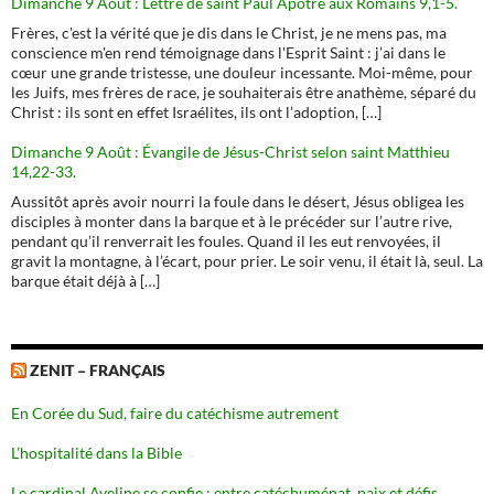
Dimanche 9 Août : Lettre de saint Paul Apôtre aux Romains 9,1-5.
Frères, c'est la vérité que je dis dans le Christ, je ne mens pas, ma
conscience m'en rend témoignage dans l'Esprit Saint : j’ai dans le
cœur une grande tristesse, une douleur incessante. Moi-même, pour
les Juifs, mes frères de race, je souhaiterais être anathème, séparé du
Christ : ils sont en effet Israélites, ils ont l’adoption, […]
Dimanche 9 Août : Évangile de Jésus-Christ selon saint Matthieu
14,22-33.
Aussitôt après avoir nourri la foule dans le désert, Jésus obligea les
disciples à monter dans la barque et à le précéder sur l’autre rive,
pendant qu’il renverrait les foules. Quand il les eut renvoyées, il
gravit la montagne, à l’écart, pour prier. Le soir venu, il était là, seul. La
barque était déjà à […]
ZENIT – FRANÇAIS
En Corée du Sud, faire du catéchisme autrement
L’hospitalité dans la Bible
Le cardinal Aveline se confie : entre catéchuménat, paix et défis