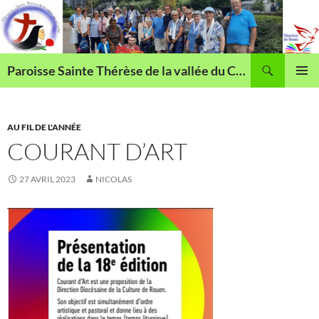
Aller
au
contenu
Recherche
Paroisse Sainte Thérèse de la vallée du Cailly
MENU
PRINCI
AU FIL DE L'ANNÉE
COURANT D’ART
27 AVRIL 2023
NICOLAS