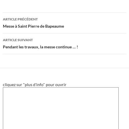
Navigation
ARTICLE PRÉCÉDENT
des
Messe à Saint Pierre de Bapeaume
articles
ARTICLE SUIVANT
Pendant les travaux, la messe continue … !
cliquez sur "plus d'info" pour ouvrir