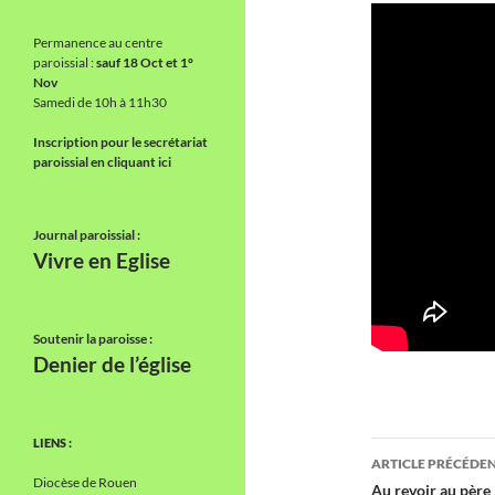
Permanence au centre
paroissial :
sauf 18 Oct et 1°
Nov
Samedi de 10h à 11h30
Inscription pour le secrétariat
paroissial en cliquant ici
Journal paroissial :
Vivre en Eglise
Soutenir la paroisse :
Denier de l’église
LIENS :
Navigati
ARTICLE PRÉCÉDE
Diocèse de Rouen
des
Au revoir au père