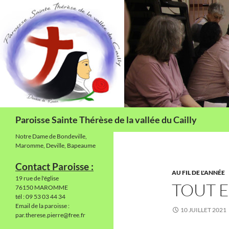
Aller
au
contenu
Recherche
Paroisse Sainte Thérèse de la vallée du Cailly
Notre Dame de Bondeville,
Maromme, Deville, Bapeaume
Contact Paroisse :
AU FIL DE L'ANNÉE
19 rue de l'église
TOUT E
76150 MAROMME
tél : 09 53 03 44 34
Email de la paroisse :
10 JUILLET 2021
par.therese.pierre@free.fr