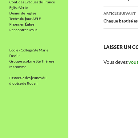
Conf. des Evêques de France
Eglise Verte
articles
Denier de l'église
ARTICLE SUIVANT
Textes du jour AELF
Chaque baptisé es
Prions en Église
Rencontrer Jésus
LAISSER UN 
Ecole - Collège Ste Marie
Deville
Groupe scolaire Ste Thérèse
Vous devez
vous
Maromme
Pastorale des jeunes du
diocèse de Rouen