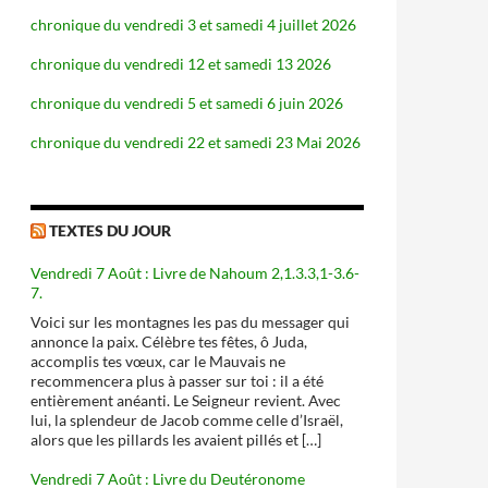
chronique du vendredi 3 et samedi 4 juillet 2026
chronique du vendredi 12 et samedi 13 2026
chronique du vendredi 5 et samedi 6 juin 2026
chronique du vendredi 22 et samedi 23 Mai 2026
TEXTES DU JOUR
Vendredi 7 Août : Livre de Nahoum 2,1.3.3,1-3.6-
7.
Voici sur les montagnes les pas du messager qui
annonce la paix. Célèbre tes fêtes, ô Juda,
accomplis tes vœux, car le Mauvais ne
recommencera plus à passer sur toi : il a été
entièrement anéanti. Le Seigneur revient. Avec
lui, la splendeur de Jacob comme celle d’Israël,
alors que les pillards les avaient pillés et […]
Vendredi 7 Août : Livre du Deutéronome