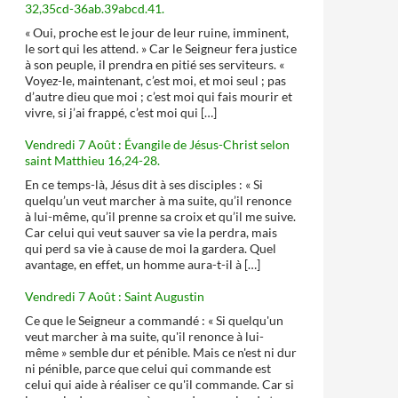
32,35cd-36ab.39abcd.41.
« Oui, proche est le jour de leur ruine, imminent,
le sort qui les attend. » Car le Seigneur fera justice
à son peuple, il prendra en pitié ses serviteurs. «
Voyez-le, maintenant, c’est moi, et moi seul ; pas
d’autre dieu que moi ; c’est moi qui fais mourir et
vivre, si j’ai frappé, c’est moi qui […]
Vendredi 7 Août : Évangile de Jésus-Christ selon
saint Matthieu 16,24-28.
En ce temps-là, Jésus dit à ses disciples : « Si
quelqu’un veut marcher à ma suite, qu’il renonce
à lui-même, qu’il prenne sa croix et qu’il me suive.
Car celui qui veut sauver sa vie la perdra, mais
qui perd sa vie à cause de moi la gardera. Quel
avantage, en effet, un homme aura-t-il à […]
Vendredi 7 Août : Saint Augustin
Ce que le Seigneur a commandé : « Si quelqu'un
veut marcher à ma suite, qu'il renonce à lui-
même » semble dur et pénible. Mais ce n'est ni dur
ni pénible, parce que celui qui commande est
celui qui aide à réaliser ce qu'il commande. Car si