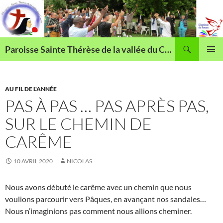
Aller
au
contenu
Recherche
Paroisse Sainte Thérèse de la vallée du Cailly
MENU
PRINCI
AU FIL DE L'ANNÉE
PAS À PAS … PAS APRÈS PAS,
SUR LE CHEMIN DE
CARÊME
10 AVRIL 2020
NICOLAS
Nous avons débuté le carême avec un chemin que nous
voulions parcourir vers Pâques, en avançant nos sandales…
Nous n’imaginions pas comment nous allions cheminer.