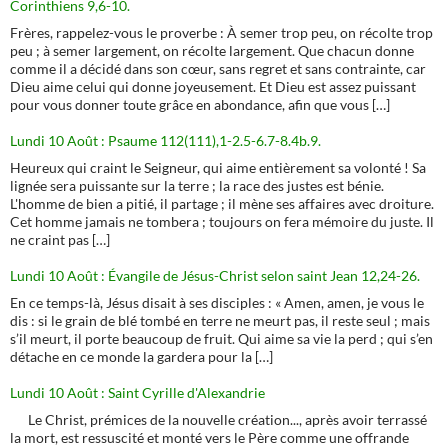
Corinthiens 9,6-10.
Frères, rappelez-vous le proverbe : À semer trop peu, on récolte trop
peu ; à semer largement, on récolte largement. Que chacun donne
comme il a décidé dans son cœur, sans regret et sans contrainte, car
Dieu aime celui qui donne joyeusement. Et Dieu est assez puissant
pour vous donner toute grâce en abondance, afin que vous […]
Lundi 10 Août : Psaume 112(111),1-2.5-6.7-8.4b.9.
Heureux qui craint le Seigneur, qui aime entièrement sa volonté ! Sa
lignée sera puissante sur la terre ; la race des justes est bénie.
L'homme de bien a pitié, il partage ; il mène ses affaires avec droiture.
Cet homme jamais ne tombera ; toujours on fera mémoire du juste. Il
ne craint pas […]
Lundi 10 Août : Évangile de Jésus-Christ selon saint Jean 12,24-26.
En ce temps-là, Jésus disait à ses disciples : « Amen, amen, je vous le
dis : si le grain de blé tombé en terre ne meurt pas, il reste seul ; mais
s’il meurt, il porte beaucoup de fruit. Qui aime sa vie la perd ; qui s’en
détache en ce monde la gardera pour la […]
Lundi 10 Août : Saint Cyrille d'Alexandrie
Le Christ, prémices de la nouvelle création..., après avoir terrassé
la mort, est ressuscité et monté vers le Père comme une offrande