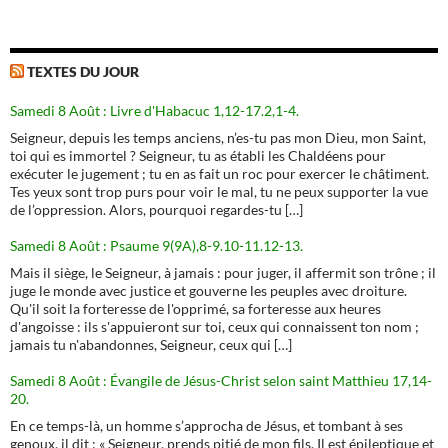
TEXTES DU JOUR
Samedi 8 Août : Livre d'Habacuc 1,12-17.2,1-4.
Seigneur, depuis les temps anciens, n’es-tu pas mon Dieu, mon Saint,
toi qui es immortel ? Seigneur, tu as établi les Chaldéens pour
exécuter le jugement ; tu en as fait un roc pour exercer le châtiment.
Tes yeux sont trop purs pour voir le mal, tu ne peux supporter la vue
de l’oppression. Alors, pourquoi regardes-tu […]
Samedi 8 Août : Psaume 9(9A),8-9.10-11.12-13.
Mais il siège, le Seigneur, à jamais : pour juger, il affermit son trône ; il
juge le monde avec justice et gouverne les peuples avec droiture.
Qu'il soit la forteresse de l'opprimé, sa forteresse aux heures
d'angoisse : ils s'appuieront sur toi, ceux qui connaissent ton nom ;
jamais tu n'abandonnes, Seigneur, ceux qui […]
Samedi 8 Août : Évangile de Jésus-Christ selon saint Matthieu 17,14-
20.
En ce temps-là, un homme s’approcha de Jésus, et tombant à ses
genoux, il dit : « Seigneur, prends pitié de mon fils. Il est épileptique et