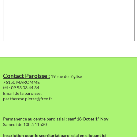
Contact Paroisse :
19 rue de l'église
76150 MAROMME
tél : 09 53 03 44 34
Email de la paroisse :
par.therese.pierre@free.fr
Permanence au centre paroissial :
sauf 18 Oct et 1° Nov
Samedi de 10h à 11h30
Inscription pour le secrétariat paroissial en cliquant ici