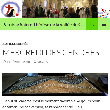
Aller
au
contenu
Recherche
Paroisse Sainte Thérèse de la vallée du Cailly
MENU
PRINCI
AU FIL DE L'ANNÉE
MERCREDI DES CENDRES
14 FÉVRIER 2018
NICOLAS
Début du carême, c’est le moment favorable, 40 jours pour
entamer une conversion, se rapprocher de Dieu.