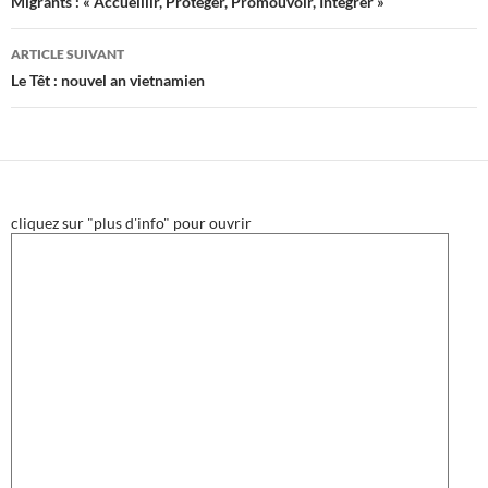
des
Migrants : « Accueillir, Protéger, Promouvoir, Intégrer »
articles
ARTICLE SUIVANT
Le Têt : nouvel an vietnamien
cliquez sur "plus d'info" pour ouvrir