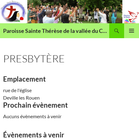
Aller
au
contenu
Recherche
Paroisse Sainte Thérèse de la vallée du Cailly
MENU
PRINCI
PRESBYTÈRE
Emplacement
rue de l'église
Deville les Rouen
Prochain évènement
Aucuns évènements à venir
Évènements à venir