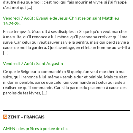
d’autre dieu que moi ; c’est moi qui fais mourir et vivre, si j’ai frappé,
c’est moi qui […]
Vendredi 7 Août : Évangile de Jésus-Christ selon saint Matthieu
16,24-28.
En ce temps-là, Jésus dit à ses disciples : « Si quelqu’un veut marcher
à ma suite, qu’il renonce à lui-même, qu’il prenne sa croix et qu’il me
suive. Car celui qui veut sauver sa vie la perdra, mais qui perd sa vie à
cause de moi la gardera. Quel avantage, en effet, un homme aura-t-il à
[…]
Vendredi 7 Août : Saint Augustin
Ce que le Seigneur a commandé : « Si quelqu'un veut marcher à ma
suite, qu'il renonce à lui-même » semble dur et pénible. Mais ce n'est
ni dur ni pénible, parce que celui qui commande est celui qui aide à
réaliser ce qu'il commande. Car si la parole du psaume « à cause des
paroles de tes lèvres, […]
ZENIT – FRANÇAIS
AMEN : des prêtres à portée de clic