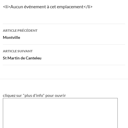
<li>Aucun événement à cet emplacement</li>
Navigation
ARTICLE PRÉCÉDENT
des
Montville
articles
ARTICLE SUIVANT
St Martin de Canteleu
cliquez sur "plus d'info" pour ouvrir