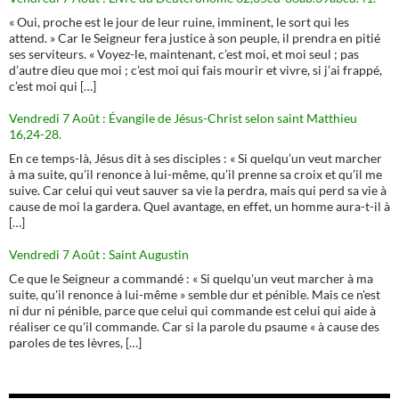
« Oui, proche est le jour de leur ruine, imminent, le sort qui les
attend. » Car le Seigneur fera justice à son peuple, il prendra en pitié
ses serviteurs. « Voyez-le, maintenant, c’est moi, et moi seul ; pas
d’autre dieu que moi ; c’est moi qui fais mourir et vivre, si j’ai frappé,
c’est moi qui […]
Vendredi 7 Août : Évangile de Jésus-Christ selon saint Matthieu
16,24-28.
En ce temps-là, Jésus dit à ses disciples : « Si quelqu’un veut marcher
à ma suite, qu’il renonce à lui-même, qu’il prenne sa croix et qu’il me
suive. Car celui qui veut sauver sa vie la perdra, mais qui perd sa vie à
cause de moi la gardera. Quel avantage, en effet, un homme aura-t-il à
[…]
Vendredi 7 Août : Saint Augustin
Ce que le Seigneur a commandé : « Si quelqu'un veut marcher à ma
suite, qu'il renonce à lui-même » semble dur et pénible. Mais ce n'est
ni dur ni pénible, parce que celui qui commande est celui qui aide à
réaliser ce qu'il commande. Car si la parole du psaume « à cause des
paroles de tes lèvres, […]