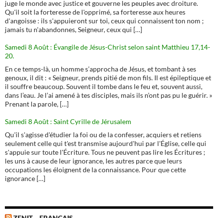
juge le monde avec justice et gouverne les peuples avec droiture.
Qu'il soit la forteresse de l'opprimé, sa forteresse aux heures
d'angoisse : ils s'appuieront sur toi, ceux qui connaissent ton nom ;
jamais tu n'abandonnes, Seigneur, ceux qui […]
Samedi 8 Août : Évangile de Jésus-Christ selon saint Matthieu 17,14-
20.
En ce temps-là, un homme s’approcha de Jésus, et tombant à ses
genoux, il dit : « Seigneur, prends pitié de mon fils. Il est épileptique et
il souffre beaucoup. Souvent il tombe dans le feu et, souvent aussi,
dans l’eau. Je l’ai amené à tes disciples, mais ils n’ont pas pu le guérir. »
Prenant la parole, […]
Samedi 8 Août : Saint Cyrille de Jérusalem
Qu'il s'agisse d'étudier la foi ou de la confesser, acquiers et retiens
seulement celle qui t'est transmise aujourd'hui par l'Église, celle qui
s'appuie sur toute l'Écriture. Tous ne peuvent pas lire les Écritures ;
les uns à cause de leur ignorance, les autres parce que leurs
occupations les éloignent de la connaissance. Pour que cette
ignorance […]
ZENIT – FRANÇAIS