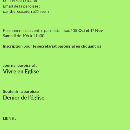
tél : 09 53 03 44 34
Email de la paroisse :
par.therese.pierre@free.fr
Permanence au centre paroissial :
sauf 18 Oct et 1° Nov
Samedi de 10h à 11h30
Inscription pour le secrétariat paroissial en cliquant ici
Journal paroissial :
Vivre en Eglise
Soutenir la paroisse :
Denier de l’église
LIENS :