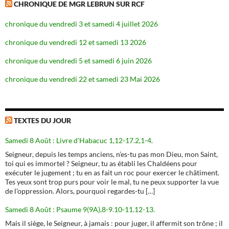
CHRONIQUE DE MGR LEBRUN SUR RCF
chronique du vendredi 3 et samedi 4 juillet 2026
chronique du vendredi 12 et samedi 13 2026
chronique du vendredi 5 et samedi 6 juin 2026
chronique du vendredi 22 et samedi 23 Mai 2026
TEXTES DU JOUR
Samedi 8 Août : Livre d'Habacuc 1,12-17.2,1-4.
Seigneur, depuis les temps anciens, n’es-tu pas mon Dieu, mon Saint,
toi qui es immortel ? Seigneur, tu as établi les Chaldéens pour
exécuter le jugement ; tu en as fait un roc pour exercer le châtiment.
Tes yeux sont trop purs pour voir le mal, tu ne peux supporter la vue
de l’oppression. Alors, pourquoi regardes-tu […]
Samedi 8 Août : Psaume 9(9A),8-9.10-11.12-13.
Mais il siège, le Seigneur, à jamais : pour juger, il affermit son trône ; il