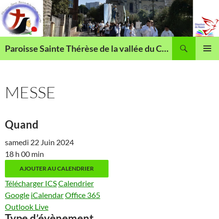
Aller
au
contenu
Recherche
Paroisse Sainte Thérèse de la vallée du Cailly
MENU
PRINCI
MESSE
Quand
samedi 22 Juin 2024
18 h 00 min
AJOUTER AU CALENDRIER
Télécharger ICS
Calendrier
Google
iCalendar
Office 365
Outlook Live
Type d’évènement