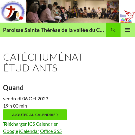
Aller
au
contenu
Recherche
Paroisse Sainte Thérèse de la vallée du Cailly
MENU
PRINCI
CATÉCHUMÉNAT
ÉTUDIANTS
Quand
vendredi 06 Oct 2023
19 h 00 min
AJOUTER AU CALENDRIER
Télécharger ICS
Calendrier
Google
iCalendar
Office 365