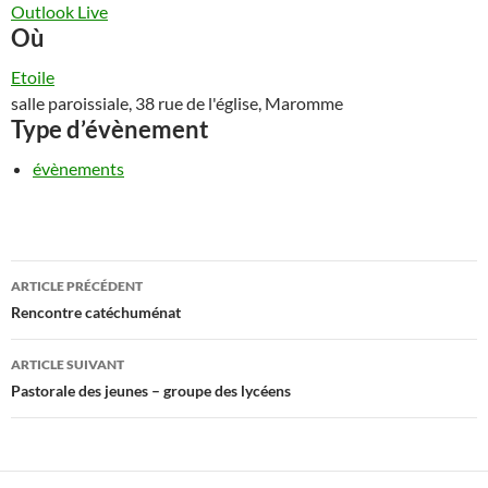
Outlook Live
Où
Etoile
salle paroissiale, 38 rue de l'église, Maromme
Type d’évènement
évènements
Navigation
ARTICLE PRÉCÉDENT
des
Rencontre catéchuménat
articles
ARTICLE SUIVANT
Pastorale des jeunes – groupe des lycéens