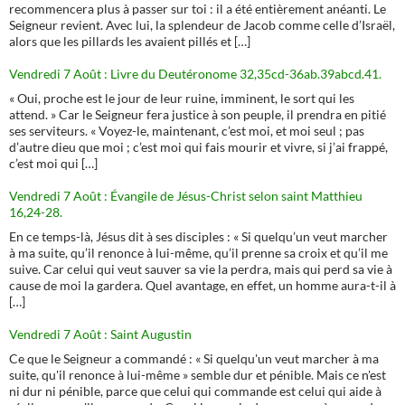
recommencera plus à passer sur toi : il a été entièrement anéanti. Le
Seigneur revient. Avec lui, la splendeur de Jacob comme celle d’Israël,
alors que les pillards les avaient pillés et […]
Vendredi 7 Août : Livre du Deutéronome 32,35cd-36ab.39abcd.41.
« Oui, proche est le jour de leur ruine, imminent, le sort qui les
attend. » Car le Seigneur fera justice à son peuple, il prendra en pitié
ses serviteurs. « Voyez-le, maintenant, c’est moi, et moi seul ; pas
d’autre dieu que moi ; c’est moi qui fais mourir et vivre, si j’ai frappé,
c’est moi qui […]
Vendredi 7 Août : Évangile de Jésus-Christ selon saint Matthieu
16,24-28.
En ce temps-là, Jésus dit à ses disciples : « Si quelqu’un veut marcher
à ma suite, qu’il renonce à lui-même, qu’il prenne sa croix et qu’il me
suive. Car celui qui veut sauver sa vie la perdra, mais qui perd sa vie à
cause de moi la gardera. Quel avantage, en effet, un homme aura-t-il à
[…]
Vendredi 7 Août : Saint Augustin
Ce que le Seigneur a commandé : « Si quelqu'un veut marcher à ma
suite, qu'il renonce à lui-même » semble dur et pénible. Mais ce n'est
ni dur ni pénible, parce que celui qui commande est celui qui aide à