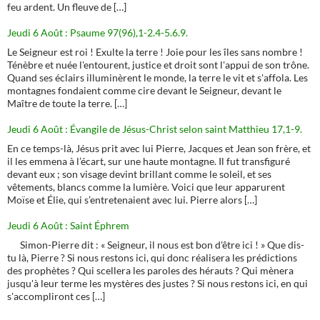
feu ardent. Un fleuve de […]
Jeudi 6 Août : Psaume 97(96),1-2.4-5.6.9.
Le Seigneur est roi ! Exulte la terre ! Joie pour les îles sans nombre !
Ténèbre et nuée l'entourent, justice et droit sont l'appui de son trône.
Quand ses éclairs illuminèrent le monde, la terre le vit et s'affola. Les
montagnes fondaient comme cire devant le Seigneur, devant le
Maître de toute la terre. […]
Jeudi 6 Août : Évangile de Jésus-Christ selon saint Matthieu 17,1-9.
En ce temps-là, Jésus prit avec lui Pierre, Jacques et Jean son frère, et
il les emmena à l’écart, sur une haute montagne. Il fut transfiguré
devant eux ; son visage devint brillant comme le soleil, et ses
vêtements, blancs comme la lumière. Voici que leur apparurent
Moïse et Élie, qui s’entretenaient avec lui. Pierre alors […]
Jeudi 6 Août : Saint Éphrem
Simon-Pierre dit : « Seigneur, il nous est bon d'être ici ! » Que dis-
tu là, Pierre ? Si nous restons ici, qui donc réalisera les prédictions
des prophètes ? Qui scellera les paroles des hérauts ? Qui mènera
jusqu'à leur terme les mystères des justes ? Si nous restons ici, en qui
s'accompliront ces […]