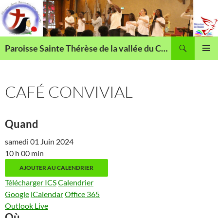
Aller
au
contenu
Recherche
Paroisse Sainte Thérèse de la vallée du Cailly
MENU
PRINCI
CAFÉ CONVIVIAL
Quand
samedi 01 Juin 2024
10 h 00 min
AJOUTER AU CALENDRIER
Télécharger ICS
Calendrier
Google
iCalendar
Office 365
Outlook Live
Où