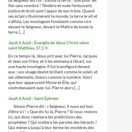
Le Seigneur est roi ! Exulte la terre ! Joie pour les
îles sans nombre ! Ténèbre et nuée l'entourent,
justice et droit sont l'appui de son trône. Quand
ses éclairs illuminèrent le monde, la terre le vit et
s'affola. Les montagnes fondaient comme cire
devant le Seigneur, devant le Maître de toute la
terre. […]
Jeudi 6 Août : Évangile de Jésus-Christ selon
saint Matthieu 17,1-9.
En ce temps-là, Jésus prit avec lui Pierre, Jacques
et Jean son frère, et il les emmena à l’écart, sur
une haute montagne. Il fut transfiguré devant
eux ; son visage devint brillant comme le soleil, et
ses vêtements, blancs comme la lumière. Voici
que leur apparurent Moïse et Élie, qui
s’entretenaient avec lui. Pierre alors […]
Jeudi 6 Août : Saint Éphrem
Simon-Pierre dit : « Seigneur, il nous est bon
d'être ici ! » Que dis-tu là, Pierre ? Si nous restons
ici, qui donc réalisera les prédictions des
prophètes ? Qui scellera les paroles des hérauts ?
Qui mènera jusqu'à leur terme les mystères des