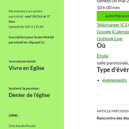
samedi 04 Mai
10 h 00 min
Permanence au centre
AJOUTER AU 
paroissial :
sauf 18 Oct et 1°
Nov
Télécharger ICS
Samedi de 10h à 11h30
Google
iCalend
Inscription pour le secrétariat
Outlook Live
paroissial en cliquant ici
Où
Etoile
Journal paroissial :
salle paroissial
Vivre en Eglise
Type d’év
évènements
Soutenir la paroisse :
Denier de l’église
Navigati
ARTICLE PRÉCÉDE
LIENS :
des
Rencontre des étu
Diocèse de Rouen