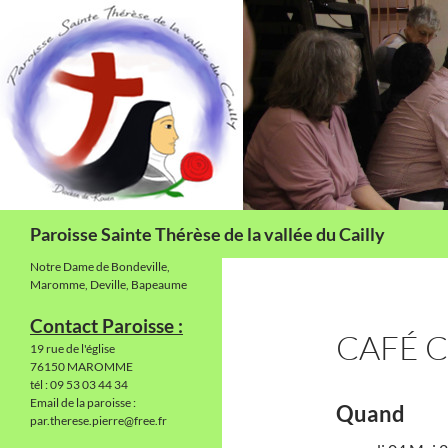
Aller
au
contenu
Recherche
Paroisse Sainte Thérèse de la vallée du Cailly
Notre Dame de Bondeville,
Maromme, Deville, Bapeaume
Contact Paroisse :
CAFÉ 
19 rue de l'église
76150 MAROMME
tél : 09 53 03 44 34
Email de la paroisse :
Quand
par.therese.pierre@free.fr