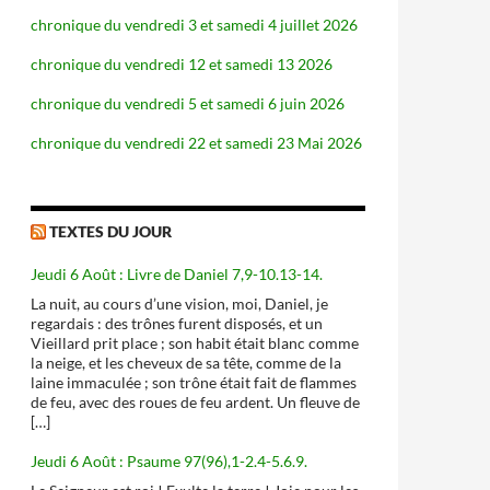
chronique du vendredi 3 et samedi 4 juillet 2026
chronique du vendredi 12 et samedi 13 2026
chronique du vendredi 5 et samedi 6 juin 2026
chronique du vendredi 22 et samedi 23 Mai 2026
TEXTES DU JOUR
Jeudi 6 Août : Livre de Daniel 7,9-10.13-14.
La nuit, au cours d’une vision, moi, Daniel, je
regardais : des trônes furent disposés, et un
Vieillard prit place ; son habit était blanc comme
la neige, et les cheveux de sa tête, comme de la
laine immaculée ; son trône était fait de flammes
de feu, avec des roues de feu ardent. Un fleuve de
[…]
Jeudi 6 Août : Psaume 97(96),1-2.4-5.6.9.