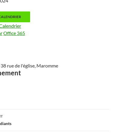
 2024
CALENDRIER
Calendrier
ar
Office 365
e, 38 rue de l'église, Maromme
ènement
on
NT
diants