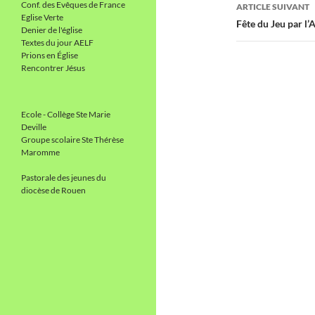
articles
Conf. des Evêques de France
ARTICLE SUIVANT
Eglise Verte
Fête du Jeu par l’
Denier de l'église
Textes du jour AELF
Prions en Église
Rencontrer Jésus
Ecole - Collège Ste Marie
Deville
Groupe scolaire Ste Thérèse
Maromme
Pastorale des jeunes du
diocèse de Rouen